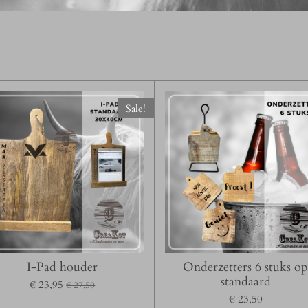
Sale!
I-Pad houder
Onderzetters 6 stuks o
standaard
€ 23,95
€ 27,50
€ 23,50