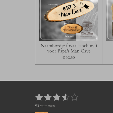
Naambordje (ovaal + schors )
voor Papa's Man Cave
€ 32,50
1
2
3
4
5
S
R
t
a
s
s
s
s
s
93 stemmen
e
t
m
i