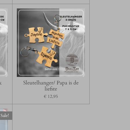
k
Sleutelhanger/ Papa is de
liefste
€ 12,95
Sale!