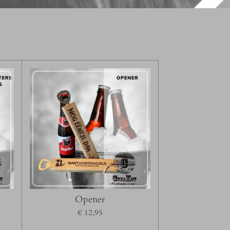
p
Opener
€ 12,95