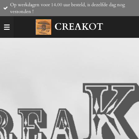
Op werkdagen voor 14.00 uur besteld, is dezelfde dag nog
Ga
verzonden !
direct
naar
CREAKOT
de
hoofdinhoud