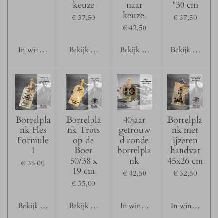
keuze
naar
"30 cm
keuze.
€ 37,50
€ 37,50
€ 42,50
In winkelwagen
Bekijk details
Bekijk details
Bekijk details
Borrelpla
Borrelpla
40jaar
Borrelpla
nk Fles
nk Trots
getrouw
nk met
Formule
op de
d ronde
ijzeren
1
Boer
borrelpla
handvat
50/38 x
nk
45x26 cm
€ 35,00
19 cm
€ 42,50
€ 32,50
€ 35,00
Bekijk details
Bekijk details
In winkelwagen
In winkelwage