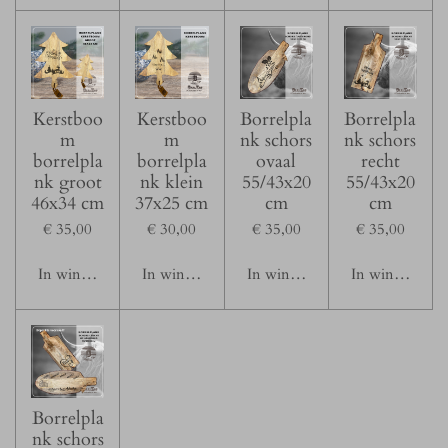
Kerstboo
Kerstboo
Borrelpla
Borrelpla
m
m
nk schors
nk schors
borrelpla
borrelpla
ovaal
recht
nk groot
nk klein
55/43x20
55/43x20
46x34 cm
37x25 cm
cm
cm
€ 35,00
€ 30,00
€ 35,00
€ 35,00
In winkelwagen
In winkelwagen
In winkelwagen
In winkelwage
Borrelpla
nk schors