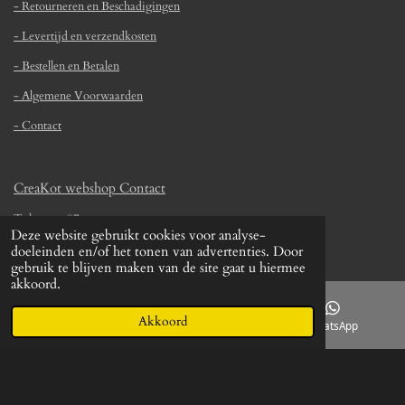
- Retourneren en Beschadigingen
n
n
n
n
4
5
- Levertijd en verzendkosten
1
- Bestellen en Betalen
6
1
- Algemene Voorwaarden
2
- Contact
9
0
3
CreaKot webshop Contact
2
2
Tulpstraat 87
Deze website gebruikt cookies voor analyse-
6
4711 HG St. Willebrord
doeleinden en/of het tonen van advertenties. Door
s
gebruik te blijven maken van de site gaat u hiermee
t
+316 16 10 38 10 /
info@creakot.nl
akkoord.
e
BTW-nr : NL003662503B86
r
Akkoord
E-mailadres
Facebook
WhatsApp
r
KVK-nr : 82265593
e
n
Betaalmogelijkheden