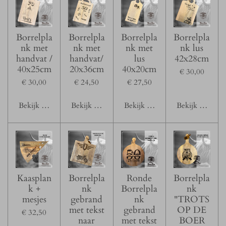
Borrelpla
Borrelpla
Borrelpla
Borrelpla
nk met
nk met
nk met
nk lus
handvat /
handvat/
lus
42x28cm
40x25cm
20x36cm
40x20cm
€ 30,00
€ 30,00
€ 24,50
€ 27,50
Bekijk details
Bekijk details
Bekijk details
Bekijk details
Kaasplan
Borrelpla
Ronde
Borrelpla
k +
nk
Borrelpla
nk
mesjes
gebrand
nk
"TROTS
met tekst
gebrand
OP DE
€ 32,50
naar
met tekst
BOER