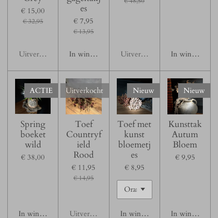
€ 48,50
es
€ 15,00
€ 7,95
€ 32,95
€ 13,95
Uitverkocht
In winkelwagen
Uitverkocht
In winkelwage
ACTIE
Uitverkocht
Nieuw
Nieuw
Spring
Toef
Toef met
Kunsttak
boeket
Countryf
kunst
Autum
wild
ield
bloemetj
Bloem
Rood
es
€ 38,00
€ 9,95
€ 11,95
€ 8,95
€ 14,95
In winkelwagen
Uitverkocht
In winkelwagen
In winkelwage