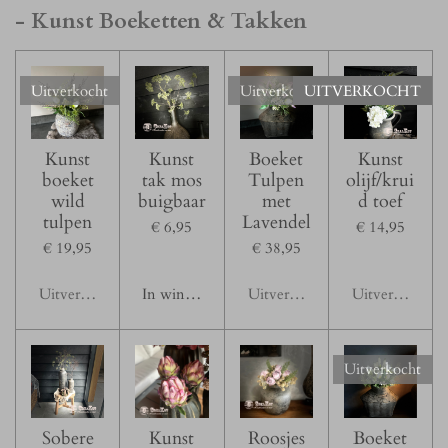
- Kunst Boeketten & Takken
Uitverkocht
Uitverkocht
UITVERKOCHT
Kunst
Kunst
Boeket
Kunst
boeket
tak mos
Tulpen
olijf/krui
wild
buigbaar
met
d toef
tulpen
Lavendel
€ 6,95
€ 14,95
€ 19,95
€ 38,95
Uitverkocht
In winkelwagen
Uitverkocht
Uitverkocht
Uitverkocht
Sobere
Kunst
Roosjes
Boeket