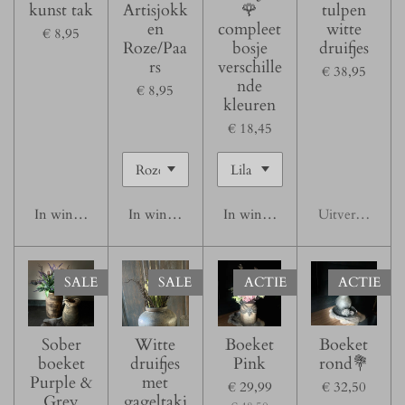
kunst tak
Artisjokk
🌹
tulpen
en
compleet
witte
€ 8,95
Roze/Paa
bosje
druifjes
rs
verschille
€ 38,95
nde
€ 8,95
kleuren
€ 18,45
In winkelwagen
In winkelwagen
In winkelwagen
Uitverkocht
SALE
SALE
ACTIE
ACTIE
Sober
Witte
Boeket
Boeket
boeket
druifjes
Pink
rond💐
Purple &
met
€ 29,99
€ 32,50
Grey
gageltakj