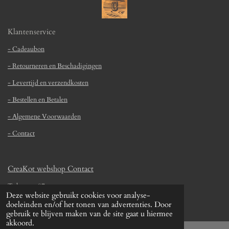
n
e
e
e
e
e
e
g
n
r
r
r
r
r
:
Klantenservice
r
r
r
r
3
.
- Cadeaubon
e
e
e
e
6
- Retourneren en Beschadigingen
n
n
n
n
4
5
- Levertijd en verzendkosten
1
- Bestellen en Betalen
6
1
- Algemene Voorwaarden
2
- Contact
9
0
3
CreaKot webshop Contact
2
2
Tulpstraat 87
Deze website gebruikt cookies voor analyse-
6
4711 HG St. Willebrord
doeleinden en/of het tonen van advertenties. Door
s
gebruik te blijven maken van de site gaat u hiermee
t
+316 16 10 38 10 /
info@creakot.nl
akkoord.