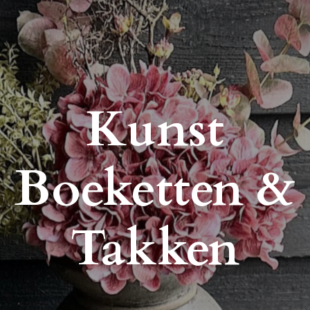
Kunst
Boeketten &
Takken