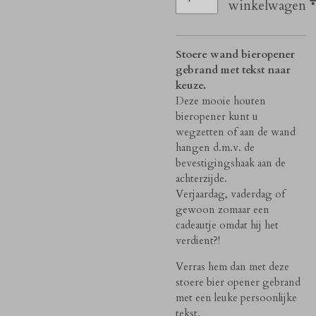
winkelwagen
Stoere wand bieropener
gebrand met tekst naar
keuze.
Deze mooie houten
bieropener kunt u
wegzetten of aan de wand
hangen d.m.v. de
bevestigingshaak aan de
achterzijde.
Verjaardag, vaderdag of
gewoon zomaar een
cadeautje omdat hij het
verdient?!
Verras hem dan met deze
stoere bier opener gebrand
met een leuke persoonlijke
tekst.