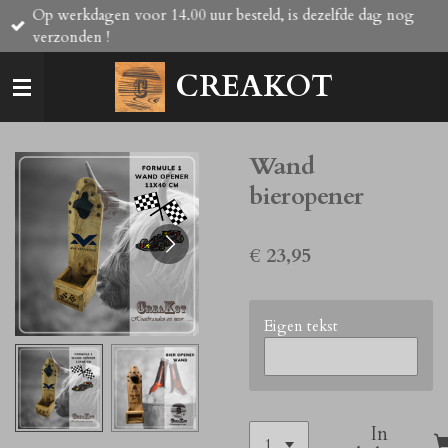
Op werkdagen voor 14.00 uur besteld, is dezelfde dag nog
Ga
verzonden !
direct
naar
CREAKOT
de
hoofdinhoud
Wand
bieropener
€ 23,95
Eigen tekst
In