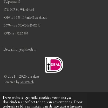
2
Tulpstraat 87
6
4711 HG St. Willebrord
s
t
+316 16 10 38 10 /
info@creakot.nl
e
BTW-nr : NL003662503B86
r
r
KVK-nr : 82265593
e
n
Betaalmogelijkheden
© 2021 - 2026 creakot
Powered by
JouwWeb
Deze website gebruikt cookies voor analyse-
doeleinden en/of het tonen van advertenties. Door
gebruik te blijven maken van de site gaat u hiermee