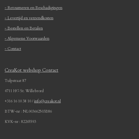
e
e
e
e
6
- Retourneren en Beschadigingen
n
n
n
n
4
5
- Levertijd en verzendkosten
1
- Bestellen en Betalen
6
1
- Algemene Voorwaarden
2
- Contact
9
0
3
CreaKot webshop Contact
2
2
Tulpstraat 87
6
4711 HG St. Willebrord
s
t
+316 16 10 38 10 /
info@creakot.nl
e
BTW-nr : NL003662503B86
r
r
KVK-nr : 82265593
e
n