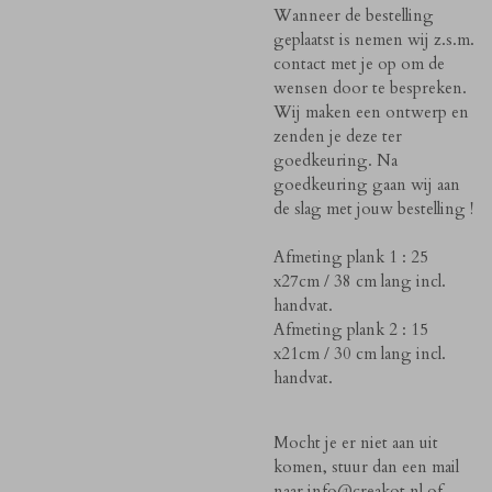
Wanneer de bestelling
geplaatst is nemen wij z.s.m.
contact met je op om de
wensen door te bespreken.
Wij maken een ontwerp en
zenden je deze ter
goedkeuring. Na
goedkeuring gaan wij aan
de slag met jouw bestelling !
Afmeting plank 1 : 25
x27cm / 38 cm lang incl.
handvat.
Afmeting plank 2 : 15
x21cm / 30 cm lang incl.
handvat.
Mocht je er niet aan uit
komen, stuur dan een mail
naar
info@creakot.nl
of