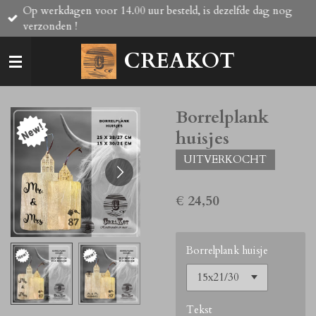
Op werkdagen voor 14.00 uur besteld, is dezelfde dag nog
Ga
verzonden !
direct
naar
CREAKOT
de
hoofdinhoud
Borrelplank
huisjes
UITVERKOCHT
€ 24,50
Borrelplank huisje
Tekst