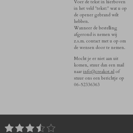
Voer de tekst in hierboven
in het veld "tekst:" wat u op
de opener gebrand wilt
hebben.
Wanneer de bestelling
afgerond is nemen wij
z.s.m. contact met u op om
de wensen door te nemen.
Mocht je er niet aan uit
komen, stuur dan een mail
naar
info@creakot.nl
of
stuur ons een berichtje op
06-52336363
1
2
3
4
5
S
R
t