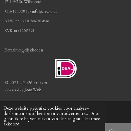
4711 HG St. Willebrord
s
t
+316 16 10 38 10 /
info@creakot.nl
e
BTW-nr : NL003662503B86
r
r
KVK-nr : 82265593
e
n
Betaalmogelijkheden
© 2021 - 2026 creakot
Powered by
JouwWeb
Deze website gebruikt cookies voor analyse-
doeleinden en/of het tonen van advertenties. Door
gebruik te blijven maken van de site gaat u hiermee
akkoord.