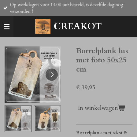
Op werkdagen voor 14.00 uur besteld, is dezelfde dag nog
Ga
verzonden !
direct
naar
CREAKOT
de
hoofdinhoud
Borrelplank lus
met foto 50x25
cm
€ 39,95
In winkelwagen
Borrelplank met tekst &