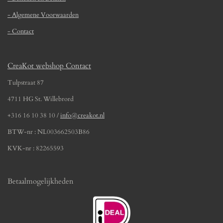
6
1
- Algemene Voorwaarden
2
- Contact
9
0
3
CreaKot webshop Contact
2
2
Tulpstraat 87
6
4711 HG St. Willebrord
s
t
+316 16 10 38 10 /
info@creakot.nl
e
BTW-nr : NL003662503B86
r
r
KVK-nr : 82265593
e
n
Betaalmogelijkheden