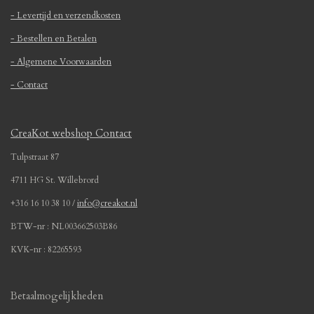
n
n
n
n
4
5
- Levertijd en verzendkosten
1
- Bestellen en Betalen
6
1
- Algemene Voorwaarden
2
- Contact
9
0
3
CreaKot webshop Contact
2
2
Tulpstraat 87
6
4711 HG St. Willebrord
s
t
+316 16 10 38 10 /
info@creakot.nl
e
BTW-nr : NL003662503B86
r
r
KVK-nr : 82265593
e
n
Betaalmogelijkheden