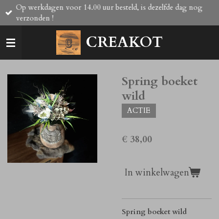
Op werkdagen voor 14.00 uur besteld, is dezelfde dag nog
Ga
verzonden !
direct
naar
CREAKOT
de
hoofdinhoud
Spring boeket
wild
ACTIE
€ 38,00
In winkelwagen
Spring boeket wild