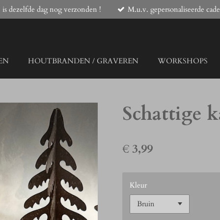
 is dezelfde dag nog verzonden !
M.u.v. gepersonaliseerde cade
EN
HOUTBRANDEN / GRAVEREN
WORKSHOPS
Schattige k
€ 3,99
Kleur