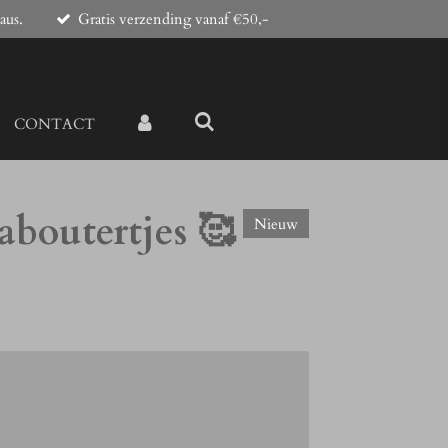
aus.
Gratis verzending vanaf €50,-
CONTACT
aboutertjes 🥰
Nieuw