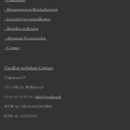
.
- Cadeaubon
e
e
e
e
6
- Retourneren en Beschadigingen
n
n
n
n
4
5
- Levertijd en verzendkosten
1
- Bestellen en Betalen
6
1
- Algemene Voorwaarden
2
- Contact
9
0
3
CreaKot webshop Contact
2
2
Tulpstraat 87
6
4711 HG St. Willebrord
s
t
+316 16 10 38 10 /
info@creakot.nl
e
BTW-nr : NL003662503B86
r
r
KVK-nr : 82265593
e
n