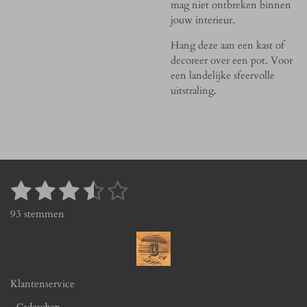
mag niet ontbreken binnen
jouw interieur.
Hang deze aan een kast of
decoreer over een pot. Voor
een landelijke sfeervolle
uitstraling.
1
2
3
4
5
S
R
t
a
s
s
s
s
s
93 stemmen
e
t
t
t
t
t
t
m
i
m
n
e
e
e
e
e
e
g
n
r
r
r
r
r
:
Klantenservice
r
r
r
r
3