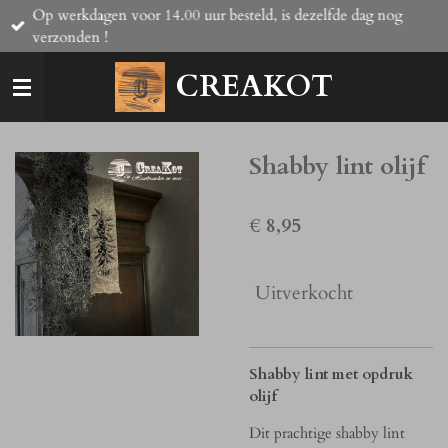
Op werkdagen voor 14.00 uur besteld, is dezelfde dag nog
Ga
verzonden !
direct
naar
CREAKOT
de
hoofdinhoud
Shabby lint olijf
€ 8,95
Uitverkocht
Shabby lint met opdruk
olijf
Dit prachtige shabby lint