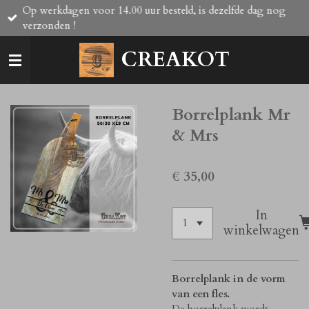
Op werkdagen voor 14.00 uur besteld, is dezelfde dag nog
Ga
verzonden !
direct
naar
CREAKOT
de
hoofdinhoud
Borrelplank Mr
& Mrs
€ 35,00
In
winkelwagen
Borrelplank in de vorm
van een fles.
De borrelplank wordt