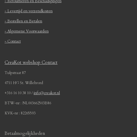
- Retourneren en Beschadigingen
n
n
n
n
4
5
- Levertijd en verzendkosten
1
- Bestellen en Betalen
6
1
- Algemene Voorwaarden
2
- Contact
9
0
3
CreaKot webshop Contact
2
2
Tulpstraat 87
6
4711 HG St. Willebrord
s
t
+316 16 10 38 10 /
info@creakot.nl
e
BTW-nr : NL003662503B86
r
r
KVK-nr : 82265593
e
n
Betaalmogelijkheden